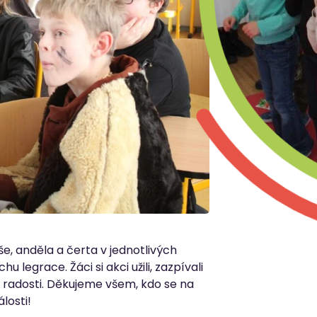
še, anděla a čerta v jednotlivých
u legrace. Žáci si akci užili, zazpívali
í radosti. Děkujeme všem, kdo se na
losti!