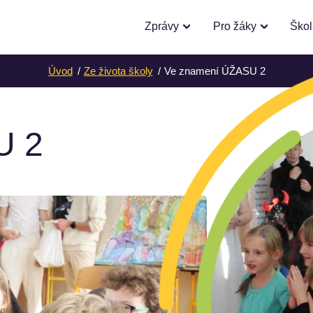
Zprávy
Pro žáky
Ško
Úvod
Ze života školy
Ve znamení ÚŽASU 2
U 2