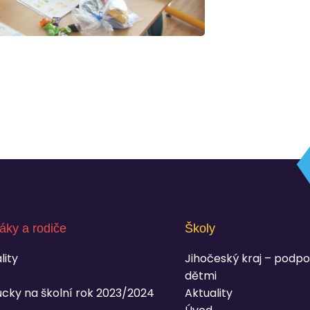
áky a rodiče
Školy
lity
Jihočeský kraj – podpo
dětmi
cky na školní rok 2023/2024
Aktuality