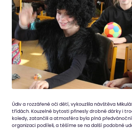
Údiv a rozzářené oči dětí, vykouzlila návštěva Mikulá
třídách. Kouzelné bytosti přinesly drobné dárky i troch
koledy, zatančili a atmosféra byla plná předvánočn
organizaci podíleli, a těšíme se na další podobné udá