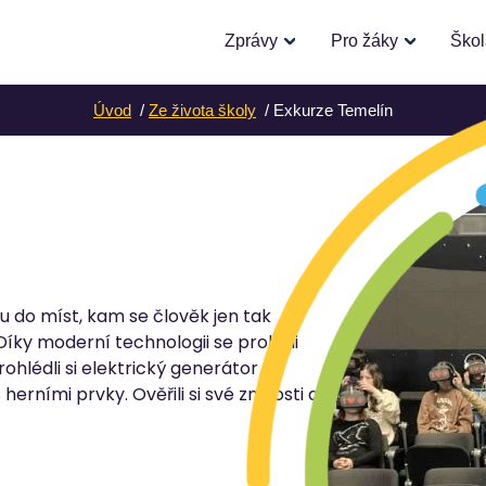
Zprávy
Pro žáky
Ško
Úvod
Ze života školy
Exkurze Temelín
u do míst, kam se člověk jen tak
Díky moderní technologii se prolétli
rohlédli si elektrický generátor a
herními prvky. Ověřili si své znalosti a