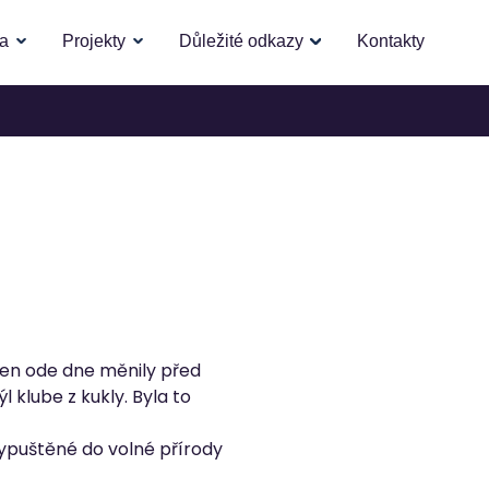
la
Projekty
Důležité odkazy
Kontakty
en ode dne měnily před
l klube z kukly. Byla to
 vypuštěné do volné přírody