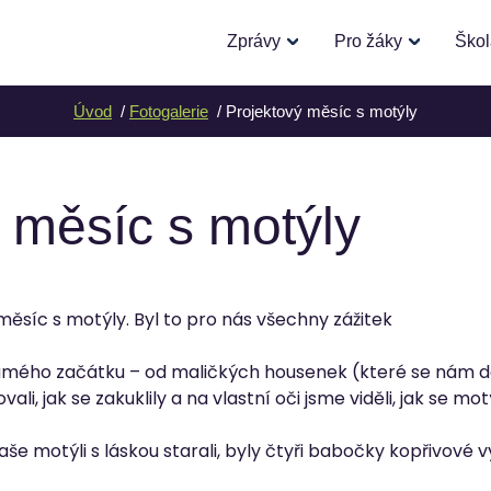
Zprávy
Pro žáky
Ško
Úvod
Fotogalerie
Projektový měsíc s motýly
 měsíc s motýly
 měsíc s motýly. Byl to pro nás všechny zážitek
samého začátku – od maličkých housenek (které se nám d
li, jak se zakuklily a na vlastní oči jsme viděli, jak se motý
aše motýli s láskou starali, byly čtyři babočky kopřivové