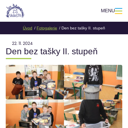
MENU
Úvod
Fotogalerie
Den bez tašky II. stupeň
22. 11. 2024
Den bez tašky II. stupeň