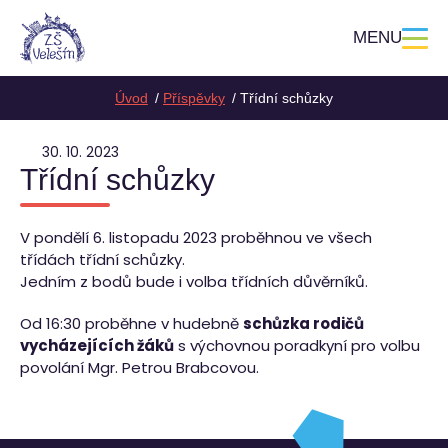
MENU
Úvod
Příspěvky
Třídní schůzky
30. 10. 2023
Třídní schůzky
V pondělí 6. listopadu 2023 proběhnou ve všech
třídách třídní schůzky.
Jedním z bodů bude i volba třídních důvěrníků.
Od 16:30 proběhne v hudebně
schůzka rodičů
vycházejících žáků
s výchovnou poradkyní pro volbu
povolání Mgr. Petrou Brabcovou.