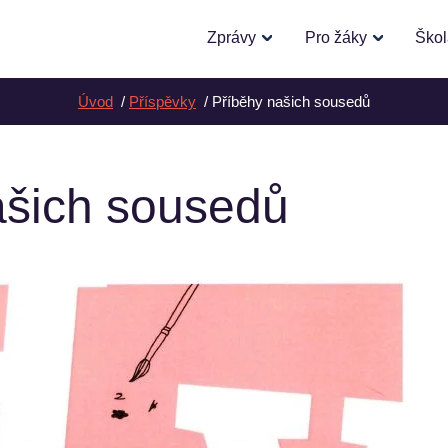
Zprávy
Pro žáky
Ško
Úvod
Příspěvky
Příběhy našich sousedů
ašich sousedů