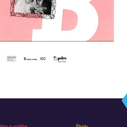
áky a rodiče
Školy