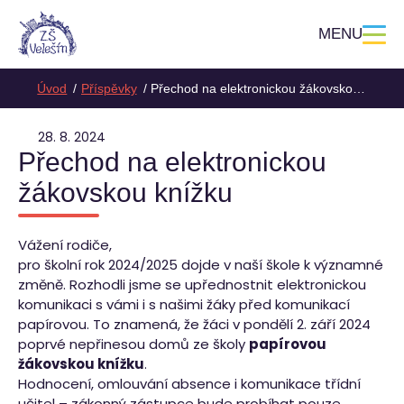
MENU
Úvod
Příspěvky
Přechod na elektronickou žákovskou knížku
28. 8. 2024
Přechod na elektronickou
žákovskou knížku
Vážení rodiče,
pro školní rok 2024/2025 dojde v naší škole k významné
změně. Rozhodli jsme se upřednostnit elektronickou
komunikaci s vámi i s našimi žáky před komunikací
papírovou. To znamená, že žáci v pondělí 2. září 2024
poprvé nepřinesou domů ze školy
papírovou
žákovskou knížku
.
Hodnocení, omlouvání absence i komunikace třídní
učitel – zákonný zástupce bude probíhat pouze