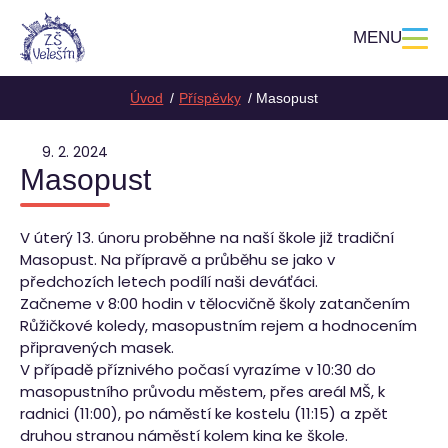
MENU
Úvod
Příspěvky
Masopust
9. 2. 2024
Masopust
V úterý 13. únoru proběhne na naší škole již tradiční
Masopust. Na přípravě a průběhu se jako v
předchozích letech podílí naši deváťáci.
Začneme v 8:00 hodin v tělocvičně školy zatančením
Růžičkové koledy, masopustním rejem a hodnocením
připravených masek.
V případě příznivého počasí vyrazíme v 10:30 do
masopustního průvodu městem, přes areál MŠ, k
radnici (11:00), po náměstí ke kostelu (11:15) a zpět
druhou stranou náměstí kolem kina ke škole.