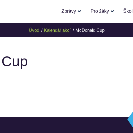
Zprávy
Pro žáky
Ško
Úvod
Kalendář akcí
McDonald Cup
 Cup