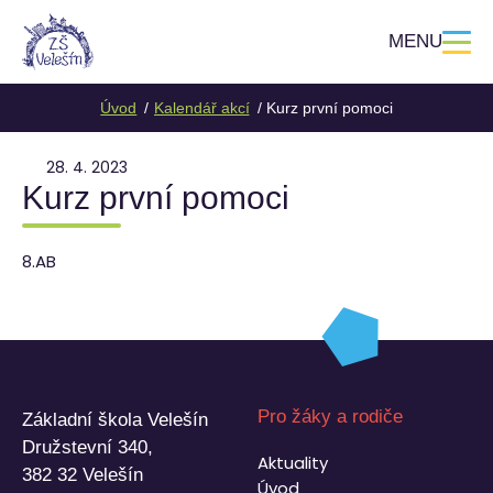
MENU
Úvod
Kalendář akcí
Kurz první pomoci
28. 4. 2023
Kurz první pomoci
8.AB
Pro žáky a rodiče
Základní škola Velešín
Družstevní 340,
Aktuality
382 32 Velešín
Úvod