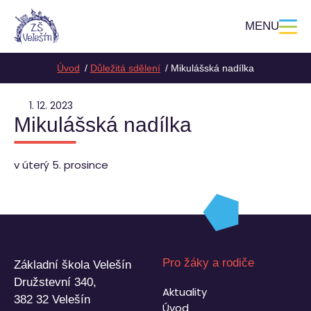
MENU
Úvod
Důležitá sdělení
Mikulášská nadílka
1. 12. 2023
Mikulášská nadílka
v úterý 5. prosince
Pro žáky a rodiče
Základní škola Velešín
Družstevní 340,
Aktuality
382 32 Velešín
Úvod