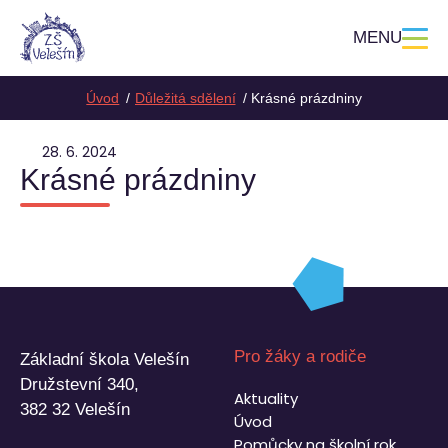
MENU
Úvod
Důležitá sdělení
Krásné prázdniny
28. 6. 2024
Krásné prázdniny
Pro žáky a rodiče
Základní škola Velešín
Družstevní 340,
Aktuality
382 32 Velešín
Úvod
Pomůcky na školní rok