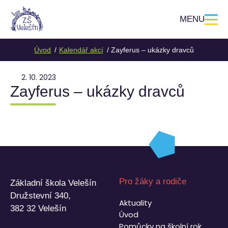
MENU
Úvod
Kalendář akcí
Zayferus – ukázky dravců
2. 10. 2023
Zayferus – ukázky dravců
Pro žáky a rodiče
Základní škola Velešín
Družstevní 340,
Aktuality
382 32 Velešín
Úvod
Pomůcky na školní rok