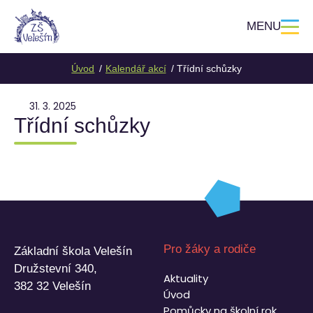
MENU
Úvod
Kalendář akcí
Třídní schůzky
31. 3. 2025
Třídní schůzky
Pro žáky a rodiče
Základní škola Velešín
Družstevní 340,
Aktuality
382 32 Velešín
Úvod
Pomůcky na školní rok