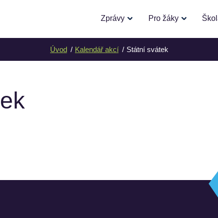
Zprávy
Pro žáky
Ško
Úvod
Kalendář akcí
Státní svátek
tek