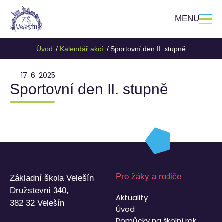
MENU
Úvod
Kalendář akcí
Sportovní den II. stupně
17. 6. 2025
Sportovní den II. stupně
Pro žáky a rodiče
Základní škola Velešín
Družstevní 340,
Aktuality
382 32 Velešín
Úvod
Pomůcky na školní rok