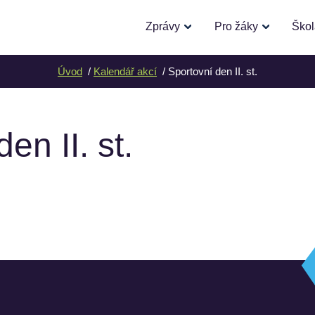
Zprávy
Pro žáky
Ško
Úvod
Kalendář akcí
Sportovní den II. st.
en II. st.