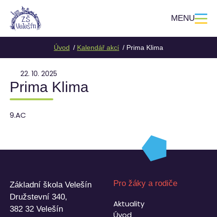
MENU
Úvod
Kalendář akcí
Prima Klima
22. 10. 2025
Prima Klima
9.AC
Pro žáky a rodiče
Základní škola Velešín
Družstevní 340,
Aktuality
382 32 Velešín
Úvod