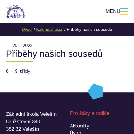
MENU
Úvod
Kalendář akcí
Příběhy našich sousedů
21. 11. 2023
Příběhy našich sousedů
6. – 9. třídy
Pro žáky a rodiče
Základní škola Velešín
Družstevní 340,
Aktuality
382 32 Velešín
Úvod