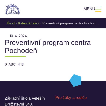
MENU
Úvod
Kalendář akcí
Preventivní program centra Pochodeň
10. 4. 2024
Preventivní program centra
Pochodeň
6. ABC, 4. B
Pro žáky a rodiče
Základní škola Velešín
Družstevní 340,