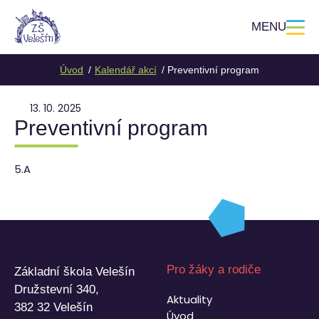
MENU
Úvod
Kalendář akcí
Preventivní program
13. 10. 2025
Preventivní program
5.A
Pro žáky a rodiče
Základní škola Velešín
Družstevní 340,
Aktuality
382 32 Velešín
Úvod