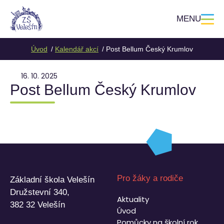
MENU
Úvod
Kalendář akcí
Post Bellum Český Krumlov
16. 10. 2025
Post Bellum Český Krumlov
Pro žáky a rodiče
Základní škola Velešín
Družstevní 340,
Aktuality
382 32 Velešín
Úvod
Pomůcky na školní rok