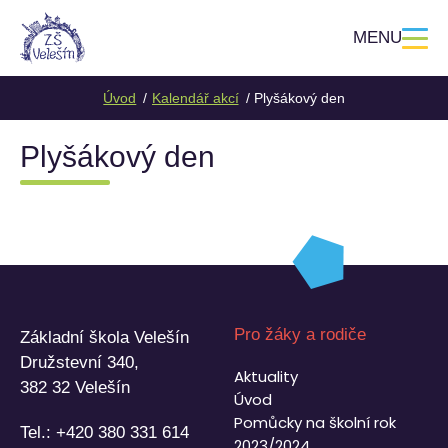
MENU
Úvod
Kalendář akcí
Plyšákový den
Plyšákový den
Pro žáky a rodiče
Základní škola Velešín
Družstevní 340,
Aktuality
382 32 Velešín
Úvod
Pomůcky na školní rok
Tel.:
+420 380 331 614
2023/2024