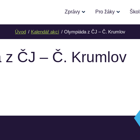
Zprávy
Pro žáky
Ško
Úvod
Kalendář akcí
Olympiáda z ČJ – Č. Krumlov
 z ČJ – Č. Krumlov