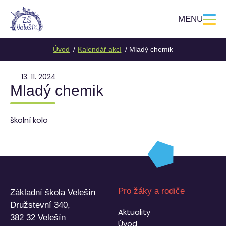
MENU
Úvod
Kalendář akcí
Mladý chemik
13. 11. 2024
Mladý chemik
školní kolo
Pro žáky a rodiče
Základní škola Velešín
Družstevní 340,
Aktuality
382 32 Velešín
Úvod