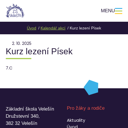
MENU
Úvod
Kalendář akcí
Kurz lezení Písek
2. 10. 2025
Kurz lezení Písek
7.C
Pro žáky a rodiče
Základní škola Velešín
Družstevní 340,
Aktuality
382 32 Velešín
Úvod