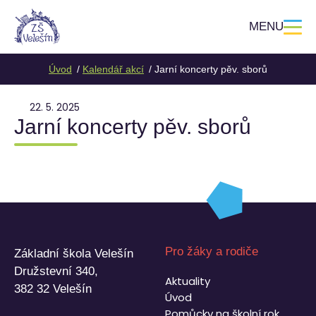
MENU
Úvod
Kalendář akcí
Jarní koncerty pěv. sborů
22. 5. 2025
Jarní koncerty pěv. sborů
Pro žáky a rodiče
Základní škola Velešín
Družstevní 340,
Aktuality
382 32 Velešín
Úvod
Pomůcky na školní rok