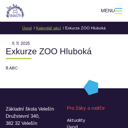
MENU
Úvod
Kalendář akcí
Exkurze ZOO Hluboká
11. 11. 2025
Exkurze ZOO Hluboká
8.ABC
Pro žáky a rodiče
Základní škola Velešín
Družstevní 340,
Aktuality
382 32 Velešín
Úvod