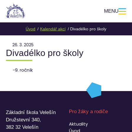
MENU
Úvod
Kalendář akcí
Divadélko pro školy
26. 3. 2025
Divadélko pro školy
-9. ročník
Pro žáky a rodiče
Základní škola Velešín
Družstevní 340,
Aktuality
382 32 Velešín
Úvod