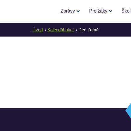
Zprávy
Pro žáky
Ško
Úvod
Kalendář akcí
Den Země