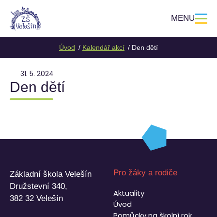
MENU
Úvod
Kalendář akcí
Den dětí
31. 5. 2024
Den dětí
Pro žáky a rodiče
Základní škola Velešín
Družstevní 340,
Aktuality
382 32 Velešín
Úvod
Pomůcky na školní rok