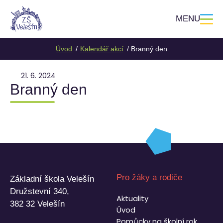
MENU
Úvod
Kalendář akcí
Branný den
21. 6. 2024
Branný den
Pro žáky a rodiče
Základní škola Velešín
Družstevní 340,
Aktuality
382 32 Velešín
Úvod
Pomůcky na školní rok